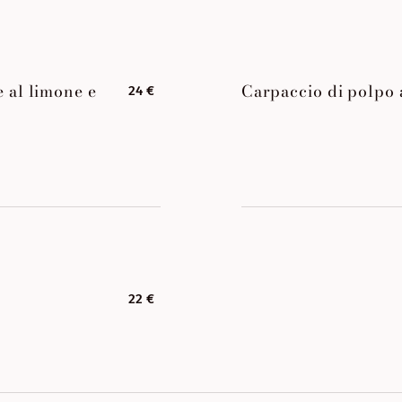
 al limone e
Carpaccio di polpo 
24 €
22 €