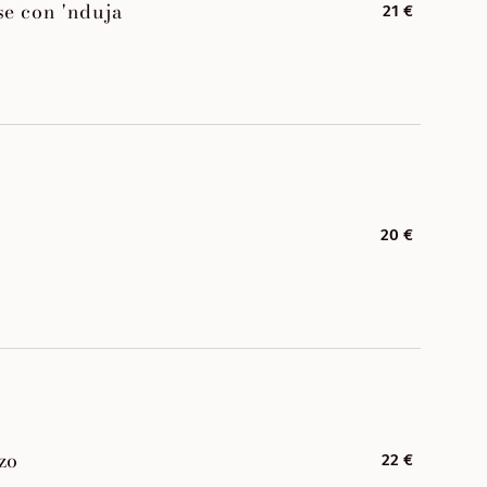
se con 'nduja
21 €
20 €
zo
22 €