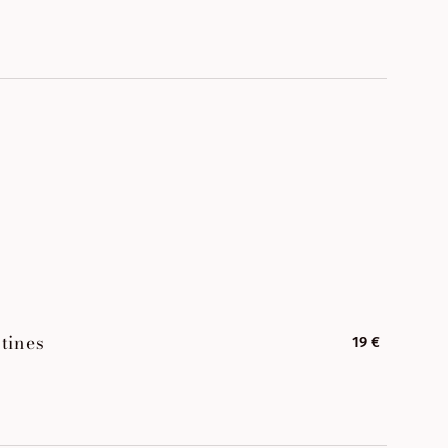
tines
19 €