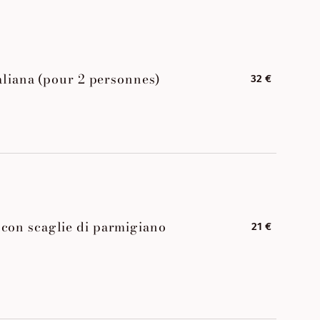
taliana (pour 2 personnes)
32 €
con scaglie di parmigiano
21 €