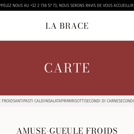
PELEZ NOUS AU +32 2 736 57 73, NOUS SERONS RAVIS DE VOUS ACCUEILLI
LA BRACE
CARTE
 FROIDS
ANTIPASTI CALDI
INSALATA
PRIMI
RISOTTI
SECONDI DI CARNE
SECONDI
AMUSE-GUEULE FROIDS