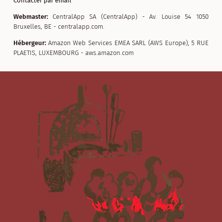
Contacter par email
Webmaster:
CentralApp SA (CentralApp) - Av. Louise 54 1050
Bruxelles, BE - centralapp.com.
Hébergeur:
Amazon Web Services EMEA SARL (AWS Europe), 5 RUE
PLAETIS, LUXEMBOURG - aws.amazon.com