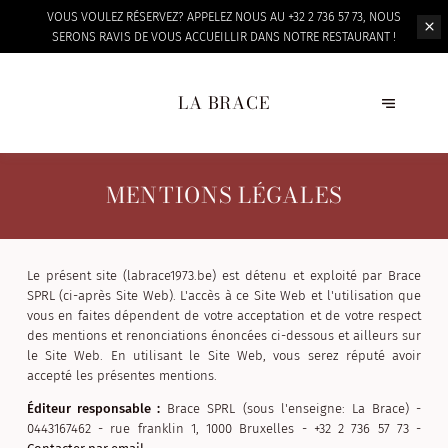
VOUS VOULEZ RÉSERVEZ? APPELEZ NOUS AU +32 2 736 57 73, NOUS
SERONS RAVIS DE VOUS ACCUEILLIR
DANS NOTRE RESTAURANT !
LA BRACE
MENTIONS LÉGALES
Le présent site (labrace1973.be) est détenu et exploité par Brace
SPRL (ci-après Site Web). L'accès à ce Site Web et l'utilisation que
vous en faites dépendent de votre acceptation et de votre respect
des mentions et renonciations énoncées ci-dessous et ailleurs sur
le Site Web. En utilisant le Site Web, vous serez réputé avoir
accepté les présentes mentions.
Éditeur responsable :
Brace SPRL (sous l'enseigne: La Brace) -
0443167462 - rue franklin 1, 1000 Bruxelles - +32 2 736 57 73 -