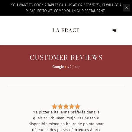
YOU WANT TO BOOK A TABLE? CALL US AT +32 2 736 57 73 , IT WILL BE A
PLEASURE TO WELCOME
YOU IN OUR RESTAURANT !
LA BRACE
CUSTOMER REVIEWS
Google
4.2
(
1.4k
)
★
Ma pizzeria italienne préférée dans le
quartier Schuman, toujours une table
disponible même en heure de pointe pour
déjeuner, des pizzas délicieuses à prix