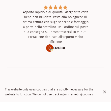
Asporto rapido e di qualità. Margherita cotta
bene non bruciata. Pasta alla bolognese di
ottima cottura con sugo saporito e formaggio
a parte nello scatolino. Dall'ordine sul posto
alla consegna sul posto trascorsi 10 minuti.
Postazione dedicata all'asporto molto
efficiente.
Creal 68
This website only uses cookies that are strictly necessary for the
website to function. We do not use tracking or marketing cookies.
Een pizza salami diavolo afgehaald. Een van
de beste pizza's die ik ooit heb gehad.
Subliem. Salami was vol van smaak en pittig
maar niet e pittig en de bodem was luchtig